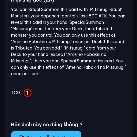
You can Ritual Summon this card with "Mitsurugi Ritual". 
Monsters your opponent controls lose 800 ATK. You can 
reveal this card in your hand; Special Summon 1 
"Mitsurugi" monster from your Deck, then Tribute 1 
monster you control. You can only use this effect of 
"Ame no Habakiri no Mitsurugi" once per Duel. If this card 
is Tributed: You can add 1 "Mitsurugi" card from your 
Deck to your hand, except "Ame no Habakiri no 
Mitsurugi", then you can Special Summon this card. You 
can only use this effect of "Ame no Habakiri no Mitsurugi" 
once per turn.
TCG :
Bản dịch này có đúng không ?