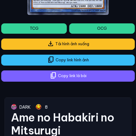
TCG
OCG
download
Tải hình ảnh xuống
content_copy
Copy link hình ảnh
content_copy
Copy link lá bài
DARK
8
Ame no Habakiri no
Mitsurugi