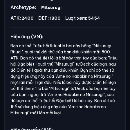
Archetype:
Mitsurugi
ATK:
DEF:
Lượt xem:
2400
1800
5454
Hiệu ứng (VN):
Bạn có thể Triệu hồi Ritual lá bài này bằng
"Mitsurugi
Ritual".
quái thú đối thủ của bạn điều khiển mất 800
ATK. Bạn có thể tiết lộ lá bài này trên tay của bạn; Triệu
hồi Đặc biệt 1 quái thú
"Mitsurugi"
từ Deck của bạn, sau
đó Ciến tế 1 quái thú bạn điều khiển. Bạn chỉ có thể sử
dụng hiệu ứng này của
"Ame no Habakiri no Mitsurugi"
một lần mỗi Trận đấu. Nếu lá bài này được Ciến tế: Bạn
có thể thêm 1 lá bài
"Mitsurugi"
từ Deck của bạn lên tay
của bạn, ngoại trừ
"Ame no Habakiri no Mitsurugi",
sau
đó bạn có thể Triệu hồi Đặc biệt lá bài này. Bạn chỉ có
thể sử dụng hiệu ứng này của
"Ame no Habakiri no
Mitsurugi"
một lần mỗi lượt.
Hiệu ứng gốc (EN):