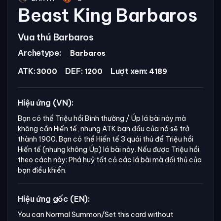
Beast King Barbaros
Vua thú Barbaros
Archetype:
Barbaros
ATK:
DEF:
Lượt xem:
3000
1200
4189
Hiệu ứng (VN):
Bạn có thể Triệu hồi Bình thường / Úp lá bài này mà
không cần Hiến tế, nhưng ATK ban đầu của nó sẽ trở
thành 1900. Bạn có thể Hiến tế 3 quái thú để Triệu hồi
Hiến tế (nhưng không Úp) lá bài này. Nếu được Triệu hồi
theo cách này: Phá huỷ tất cả các lá bài mà đối thủ của
bạn điều khiển.
Hiệu ứng gốc (EN):
You can Normal Summon/Set this card without 