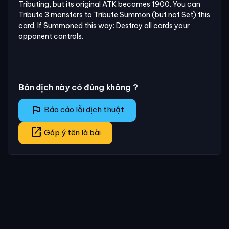
Tributing, but its original ATK becomes 1900. You can 
Tribute 3 monsters to Tribute Summon (but not Set) this 
card. If Summoned this way: Destroy all cards your 
opponent controls.
Bản dịch này có đúng không ?
flag
Báo cáo lỗi dịch thuật
open_in_new
Góp ý tên là bài