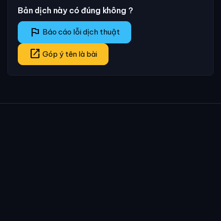
Bản dịch này có đúng không ?
flag
Báo cáo lỗi dịch thuật
open_in_new
Góp ý tên là bài