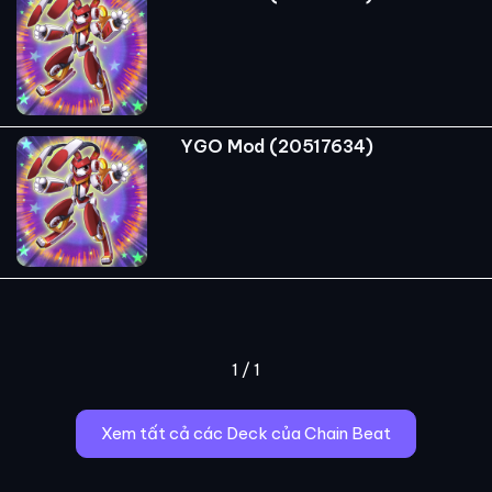
YGO Mod (20517634)
1 / 1
Xem tất cả các Deck của Chain Beat