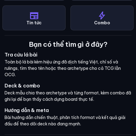
newspaper
bolt
Tin tức
Combo
Bạn có thể tìm gì ở đây?
Tra cứu lá bài
Toàn bộ lá bài kèm hiệu ứng đã dịch tiếng Việt, chỉ số và
rulings, tìm theo tên hoặc theo archetype cho cả TCG lẫn
OCG.
Deck & combo
Deck mẫu chia theo archetype và từng format, kèm combo đã
ghi lại để bạn thấy cách dựng board thực tế.
Hướng dẫn & meta
Bài hướng dẫn chiến thuật, phân tích format và kết quả giải
đấu để theo dõi deck nào đang mạnh.