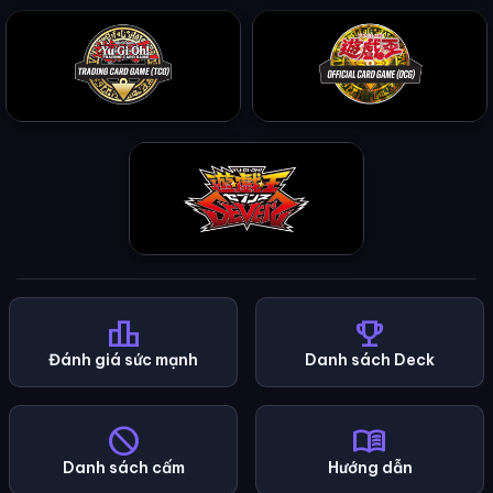
leaderboard
emoji_events
Đánh giá sức mạnh
Danh sách Deck
block
menu_book
Danh sách cấm
Hướng dẫn