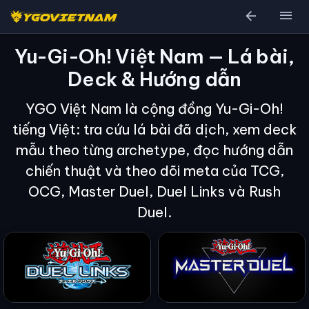
arrow_back
menu
Yu-Gi-Oh! Việt Nam — Lá bài,
Deck & Hướng dẫn
YGO Việt Nam là cộng đồng Yu-Gi-Oh!
tiếng Việt: tra cứu lá bài đã dịch, xem deck
mẫu theo từng archetype, đọc hướng dẫn
chiến thuật và theo dõi meta của TCG,
OCG, Master Duel, Duel Links và Rush
Duel.