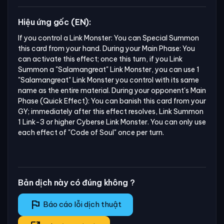
Hiệu ứng gốc (EN):
If you control a Link Monster: You can Special Summon 
this card from your hand. During your Main Phase: You 
can activate this effect; once this turn, if you Link 
Summon a "Salamangreat" Link Monster, you can use 1 
"Salamangreat" Link Monster you control with its same 
name as the entire material. During your opponent's Main 
Phase (Quick Effect): You can banish this card from your 
GY; immediately after this effect resolves, Link Summon 
1 Link-3 or higher Cyberse Link Monster. You can only use 
each effect of "Code of Soul" once per turn.
Bản dịch này có đúng không ?
flag
Báo cáo lỗi dịch thuật