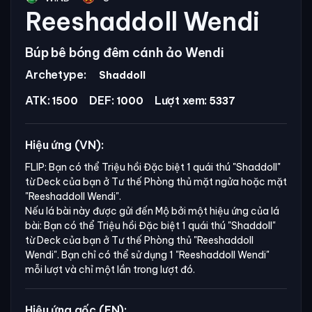
Reeshaddoll Wendi
Búp bê bóng đêm cánh ảo Wendi
Archetype:
Shaddoll
ATK:
DEF:
Lượt xem:
1500
1000
5337
Hiệu ứng (VN):
FLIP: Bạn có thể Triệu hồi Đặc biệt 1 quái thú
"Shaddoll"
từ Deck của bạn ở Tư thế Phòng thủ mặt ngửa hoặc mặt
"Reeshaddoll Wendi".
Nếu lá bài này được gửi đến Mộ bởi một hiệu ứng của lá
bài: Bạn có thể Triệu hồi Đặc biệt 1 quái thú
"Shaddoll"
từ Deck của bạn ở Tư thế Phòng thủ
"Reeshaddoll
Wendi".
Bạn chỉ có thể sử dụng 1
"Reeshaddoll Wendi"
mỗi lượt và chỉ một lần trong lượt đó.
Hiệu ứng gốc (EN):