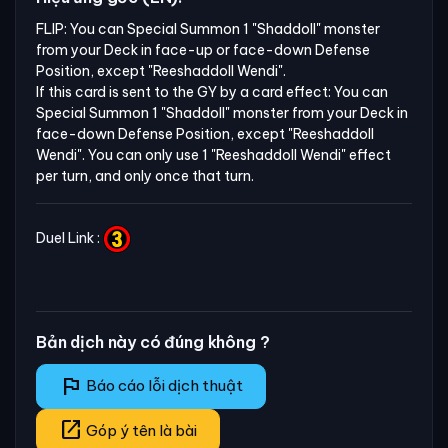
FLIP: You can Special Summon 1 "Shaddoll" monster 
from your Deck in face-up or face-down Defense 
Position, except "Reeshaddoll Wendi".

If this card is sent to the GY by a card effect: You can 
Special Summon 1 "Shaddoll" monster from your Deck in 
face-down Defense Position, except "Reeshaddoll 
Wendi". You can only use 1 "Reeshaddoll Wendi" effect 
per turn, and only once that turn.
Duel Link :
Bản dịch này có đúng không ?
flag
Báo cáo lỗi dịch thuật
open_in_new
Góp ý tên là bài