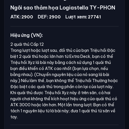
Ngôi sao thảm họa Logiastella TY-PHON
ATK:
DEF:
Lượt xem:
2900
2900
27741
Hiệu ứng (VN):
2 quái thú Cấp 12
Trong lượt hoặc lượt sau, đối thủ của bạn Triệu hồi Đặc
biệt 2 quái thú hoặc lớn hơn từ Extra Deck, bạn có thể
Triệu hồi Xyz lá bài này bằng cách sử dụng 1 quái thú
bạn điều khiển có ATK cao nhất (bạn lựa chọn, nếu
bằng nhau). (Chuyển nguyên liệu của nó sang lá bài
này.) Nếu làm thế, bạn không thể Triệu hồi Thường hoặc
Đặc biệt các quái thú trong phần còn lại của lượt này.
Khi quái thú được Triệu hồi Xyz này ở trên sân, cả hai
người chơi không thể kích hoạt hiệu ứng của quái thú có
ATK 3000 hoặc lớn hơn. Một lần trong lượt: Bạn có thể
tách 1 nguyên liệu từ lá bài này; đưa 1 quái thú từ sân về
tay.