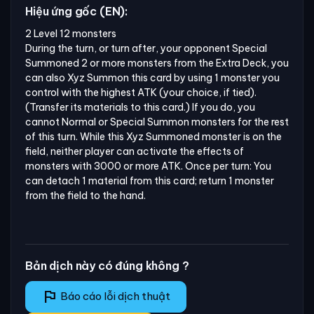
Hiệu ứng gốc (EN):
2 Level 12 monsters

During the turn, or turn after, your opponent Special 
Summoned 2 or more monsters from the Extra Deck, you 
can also Xyz Summon this card by using 1 monster you 
control with the highest ATK (your choice, if tied). 
(Transfer its materials to this card.) If you do, you 
cannot Normal or Special Summon monsters for the rest 
of this turn. While this Xyz Summoned monster is on the 
field, neither player can activate the effects of 
monsters with 3000 or more ATK. Once per turn: You 
can detach 1 material from this card; return 1 monster 
from the field to the hand.
Bản dịch này có đúng không ?
flag
Báo cáo lỗi dịch thuật