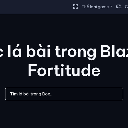
grid_view
sports_esports
Thể loại game
C
 lá bài trong Bla
Fortitude