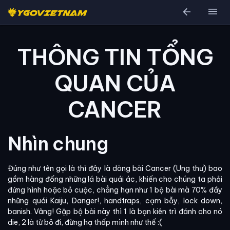
arrow_back
menu
THÔNG TIN TỔNG
QUAN CỦA
CANCER
Nhìn chung
Đúng như tên gọi là thì đây là dòng bài Cancer (Ung thư) bao
gồm hàng đống những lá bài quái ác, khiến cho chúng ta phải
đứng hình hoặc bỏ cuộc, chẳng hạn như 1 bộ bài mà 70% đầy
những quái Kaiju, Danger!, handtraps, cạm bẫy, lock down,
banish. Vâng! Gặp bộ bài này thì 1 là bạn kiên trì đánh cho nó
die, 2 là từ bỏ đi, đừng hạ thấp mình như thế :(