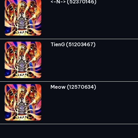
<-N-> (52370146)
TienG (51203467)
Meow (12570634)