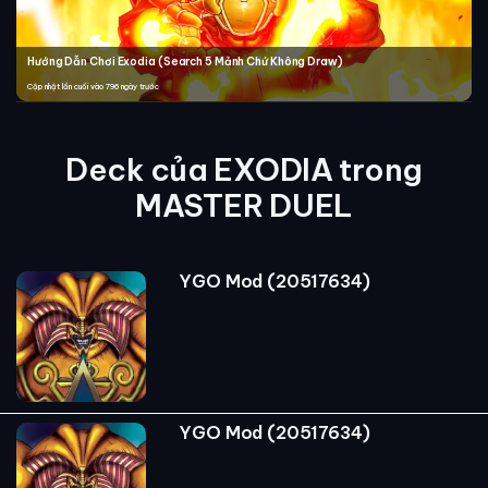
Hướng Dẫn Chơi Exodia (Search 5 Mảnh Chứ Không Draw)
Cập nhật lần cuối vào 796 ngày trước
Deck của EXODIA trong
MASTER DUEL
YGO Mod (20517634)
YGO Mod (20517634)