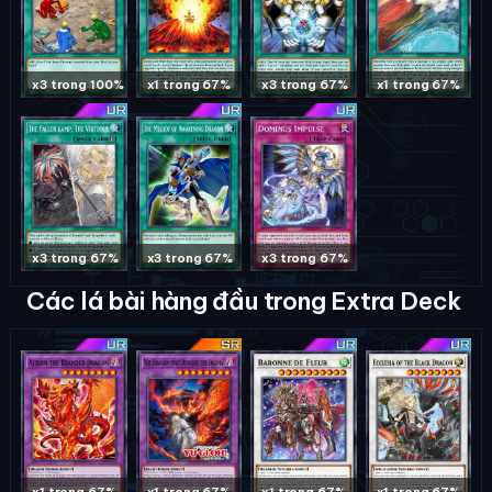
x3 trong 100%
x1 trong 67%
x3 trong 67%
x1 trong 67%
x3 trong 67%
x3 trong 67%
x3 trong 67%
Các lá bài hàng đầu trong Extra Deck