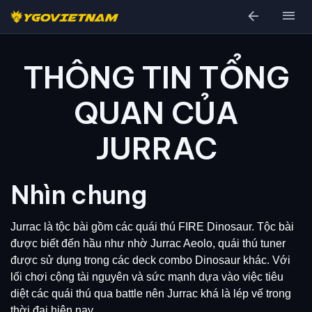
arrow_back
menu
THÔNG TIN TỔNG
QUAN CỦA
JURRAC
Nhìn chung
Jurrac là tộc bài gồm các quái thú FIRE Dinosaur. Tộc bài
được biết đến hầu như nhờ Jurrac Aeolo, quái thú tuner
được sử dụng trong các deck combo Dinosaur khác. Với
lối chơi cộng tài nguyên và sức mạnh dựa vào việc tiêu
diệt các quái thú qua battle nên Jurrac khá là lép vế trong
thời đại hiện nay.