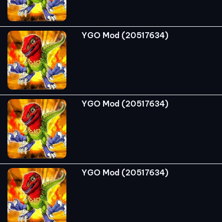
YGO Mod (20517634)
YGO Mod (20517634)
YGO Mod (20517634)