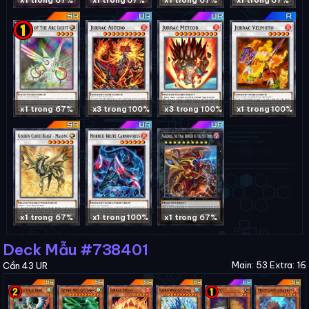
x1 trong 67%
x1 trong 67%
x1 trong 67%
x1 trong 67%
x1 trong 67%
x3 trong 100%
x3 trong 100%
x1 trong 100%
x1 trong 67%
x1 trong 100%
x1 trong 67%
Deck Mẫu #738401
Main: 53 Extra: 16
Cần 43 UR