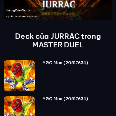
Hướng Dẫn Chơi Jurrac
Cập nhật lần cuối vào 328 ngày trước
Deck của JURRAC trong
MASTER DUEL
YGO Mod (20517634)
YGO Mod (20517634)