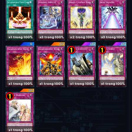
x1 trong 100%
x3 trong 100%
x2 trong 100%
x3 trong 100%
x1 trong 100%
x1 trong 100%
x1 trong 100%
x1 trong 100%
x1 trong 100%