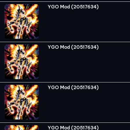
YGO Mod (20517634)
YGO Mod (20517634)
YGO Mod (20517634)
YGO Mod (20517634)