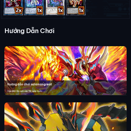
Hướng Dẫn Chơi
Hướng dẫn chơi salamangreat
Cập nhật lần cuối vào 781 ngày trước