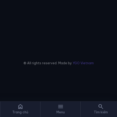
© All rights reserved. Made by
YGO Vietnam
home
menu
search
Trang chủ
Menu
Tìm kiếm